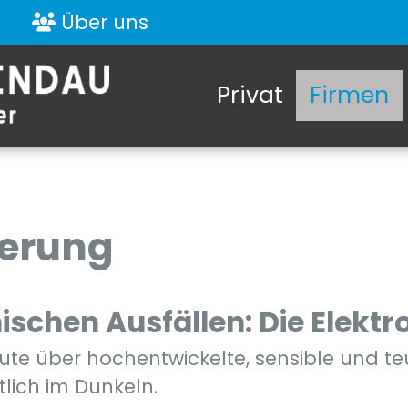
Über uns
Privat
Firmen
herung
ischen Ausfällen: Die Elekt
e über hochentwickelte, sensible und teur
tlich im Dunkeln.