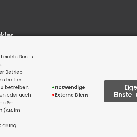
kler
d nichts Böses
.
er Betrieb
ns helfen
Eig
u betreiben.
Notwendige
Einstel
ren oder auch
Externe Dienste
en Sie
 (z.B. im
Datenschutz
Bildnachweise
Coo
lärung.