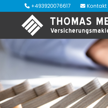
+493920076617
Kontakt