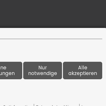
+49 39200 76617
info[at]mendau-versicherungen.de
ene
Nur
Alle
lungen
notwendige
akzeptieren
kie-Einstellungen