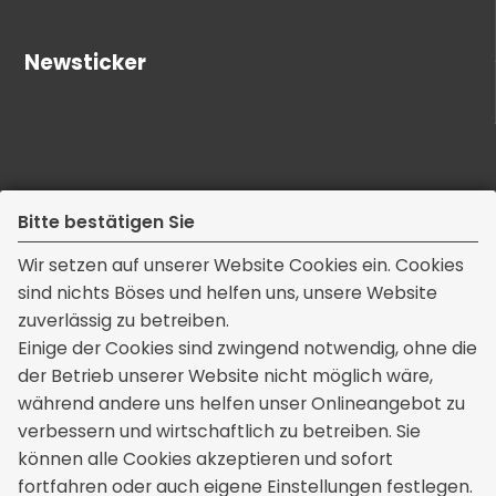
Newsticker
Bitte bestätigen Sie
Wir setzen auf unserer Website Cookies ein. Cookies
sind nichts Böses und helfen uns, unsere Website
zuverlässig zu betreiben.
Kontakt
Einige der Cookies sind zwingend notwendig, ohne die
der Betrieb unserer Website nicht möglich wäre,
Thomas Mendau Versicherungsmakler
während andere uns helfen unser Onlineangebot zu
Dorfstraße 9a
verbessern und wirtschaftlich zu betreiben. Sie
39175 Wahlitz
können alle Cookies akzeptieren und sofort
+49 39200 76617
fortfahren oder auch eigene Einstellungen festlegen.
info[at]mendau-versicherungen.de