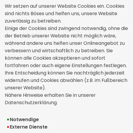
Wir setzen auf unserer Website Cookies ein. Cookies
sind nichts Böses und helfen uns, unsere Website
zuverlässig zu betreiben.
Kontakt
Einige der Cookies sind zwingend notwendig, ohne die
der Betrieb unserer Website nicht möglich wäre,
Thomas Mendau Versicherungsmakler
während andere uns helfen unser Onlineangebot zu
Dorfstraße 9a
verbessern und wirtschaftlich zu betreiben. Sie
39175 Wahlitz
können alle Cookies akzeptieren und sofort
+49 39200 76617
fortfahren oder auch eigene Einstellungen festlegen.
info[at]mendau-versicherungen.de
Ihre Entscheidung können Sie nachträglich jederzeit
widerrufen und Cookies abwählen (z.B. im Fußbereich
unserer Website).
Rechtliches
Nähere Hinweise erhalten Sie in unserer
Datenschutzerklärung.
Impressum
Erstinformation
Notwendige
Externe Dienste
Datenschutz