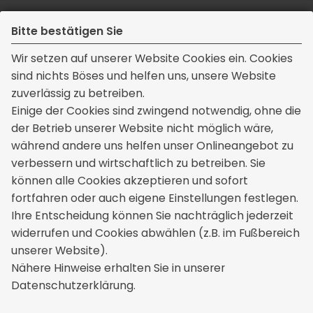
Bitte bestätigen Sie
Wir setzen auf unserer Website Cookies ein. Cookies
sind nichts Böses und helfen uns, unsere Website
zuverlässig zu betreiben.
Kontakt
Einige der Cookies sind zwingend notwendig, ohne die
der Betrieb unserer Website nicht möglich wäre,
Thomas Mendau Versicherungsmakler
während andere uns helfen unser Onlineangebot zu
Dorfstraße 9a
verbessern und wirtschaftlich zu betreiben. Sie
39175 Wahlitz
können alle Cookies akzeptieren und sofort
+49 39200 76617
fortfahren oder auch eigene Einstellungen festlegen.
info[at]mendau-versicherungen.de
Ihre Entscheidung können Sie nachträglich jederzeit
widerrufen und Cookies abwählen (z.B. im Fußbereich
unserer Website).
Rechtliches
Nähere Hinweise erhalten Sie in unserer
Datenschutzerklärung.
Impressum